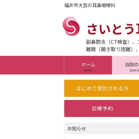
福井市大宮の耳鼻咽喉科
さいとう
副鼻腔炎（CT検査）
難聴（聞き取り困難）
ホーム
当院の
Home
Specia
お知らせ