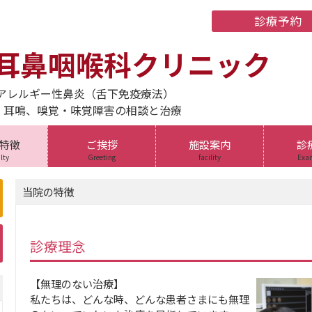
耳鼻咽喉科クリニック
、アレルギー性鼻炎（舌下免疫療法）
、耳鳴、嗅覚・味覚障害の相談と治療
特徴
ご挨拶
施設案内
診
lty
Greeting
facility
Exam
当院の特徴
診療理念
【無理のない治療】
私たちは、どんな時、どんな患者さまにも無理